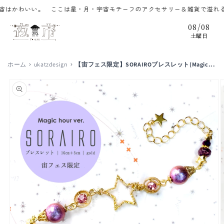
コンテ
かわいい。 ここは星・月・宇宙モチーフのアクセサリー＆雑貨で溢れるず
ンツに
進む
/
08
08
土曜日
ホーム
ukatzdesign
【宙フェス限定】SORAIROブレスレット(Magic...
商品情
報にス
キップ