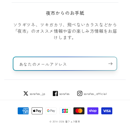
夜市からのお手紙
ソラギツネ、ツキガカリ、飛べないカラスなどから
「夜市」のオススメ情報や宙の楽しみ方情報をお届
けします。
あなたのメールアドレス
sorafes_jp
sorafes
sorafes_official
Twitter
Facebook
Instagram
決
済
方
© 2014-2026
宙フェス夜市
法