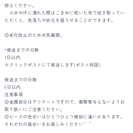
量
量
控えください。
を
を
※水や汗に濡れた際はこまめに乾いた布で拭き取ってい
減
増
ただくと、色落ちや劣化を遅らせることができます。
ら
や
す
す
◎劣化防止のため水気厳禁。
*発送までの日数
7日以内
※クリックポストにて発送します(ポスト投函)
発送までの日数
5日以内
注意事項
◎金属部分はデリケートですので、衝撃等与えないようお
取り扱いにご注意ください。
◎ビーズの色合いはひとつひとつ微妙に違いがあります。
それぞれの風合いをお楽しみください＾＾