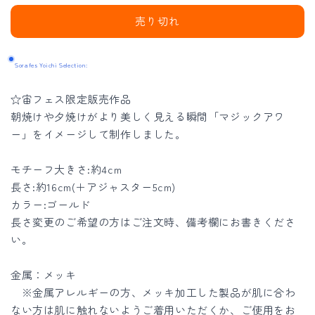
ェ
ェ
売り切れ
ス
ス
限
限
Sorafes Yoichi Selection:
定】
定】
SORAIRO
SORAIRO
☆宙フェス限定販売作品
ブ
ブ
朝焼けや夕焼けがより美しく見える瞬間「マジックアワ
レ
レ
ー」をイメージして制作しました。
ス
ス
レ
レ
モチーフ大きさ:約4cm
ッ
ッ
長さ:約16cm(＋アジャスター5cm)
カラー:ゴールド
ト
ト
長さ変更のご希望の方はご注文時、備考欄にお書きくださ
(Magic
(Magic
い。
hour
hour
ver.)
ver.)
金属：メッキ
の
の
※金属アレルギーの方、メッキ加工した製品が肌に合わ
数
数
ない方は肌に触れないようご着用いただくか、ご使用をお