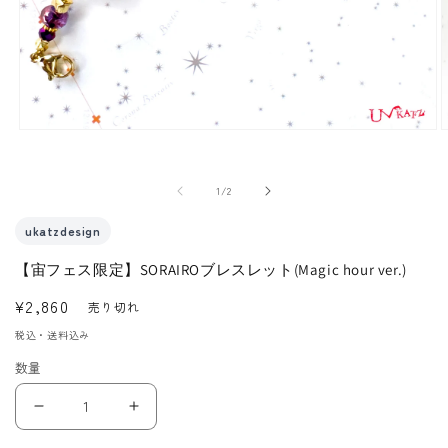
モ
ー
ダ
の
1
/
2
ル
で
ukatzdesign
メ
【宙フェス限定】SORAIROブレスレット(Magic hour ver.)
デ
ィ
通
¥2,860
売り切れ
ア
常
税込・送料込み
(1)
(
価
を
数量
格
開
く
【宙
【宙
フ
フ