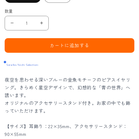
数量
ひ
ひ
と
と
か
か
カートに追加する
け
け
ら
ら
Sorafes Yoichi Selection:
の
の
宇
宇
夜空を思わせる深いブルーの金魚モチーフのピアスイヤリ
宙
宙
ング。きらめく星空デザインで、幻想的な「青の世界」へ
（金
（金
誘います。
魚）
魚）
オリジナルのアクセサリースタンド付き。お家の中でも飾
耳
耳
っていただけます。
飾
飾
【サイズ】耳飾り：22×35mm、アクセサリースタンド：
り
り
90×55mm
の
の