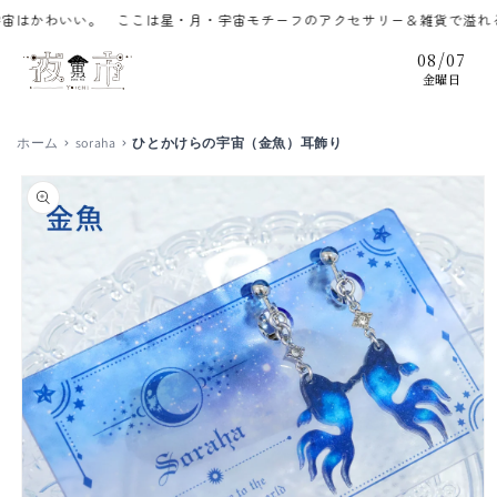
コンテ
かわいい。 ここは星・月・宇宙モチーフのアクセサリー＆雑貨で溢れるずっ
ンツに
進む
/
08
07
金曜日
ホーム
soraha
ひとかけらの宇宙（金魚）耳飾り
商品情
報にス
キップ