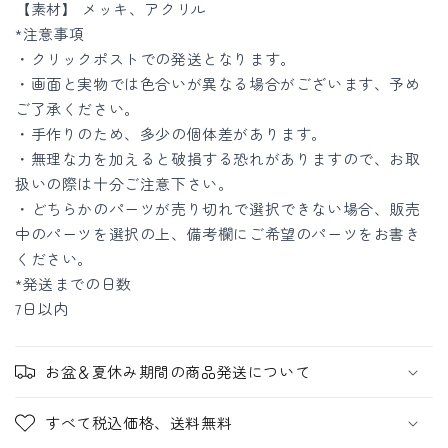
【素材】 メッキ、アクリル
数
数
*注意事項
量
量
・クリックポストでの発送となります。
を
を
・画面と実物では色合いが異なる場合がございます、予め
減
増
ご了承ください。
ら
や
・手作りのため、多少の個体差があります。
す
す
・無理な力を加えると破損する恐れがありますので、お取
扱いの際は十分ご注意下さい。
・どちらかのパーツが売り切れで選択できない場合、販売
中のパーツを選択の上、備考欄にご希望のパーツをお書き
ください。
*発送までの日数
7日以内
お盆＆夏休み期間の商品発送について
すべて税込価格、送料無料