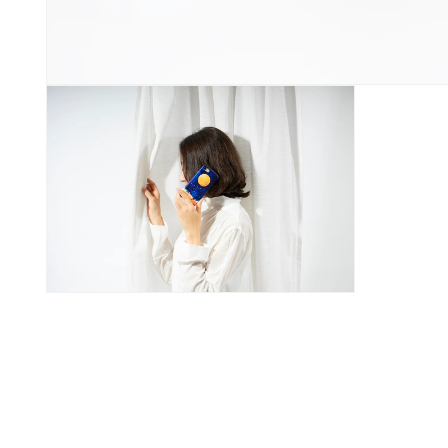
モ
ー
ダ
ル
で
メ
デ
ィ
ア
モ
(1)
ー
を
ダ
開
ル
く
で
メ