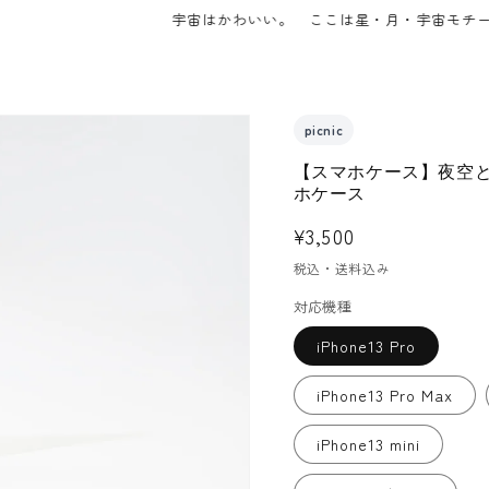
宇宙はかわいい。 ここは星・月・宇宙モチーフのアクセサリ
picnic
【スマホケース】夜空
ホケース
通
¥3,500
常
税込・送料込み
価
対応機種
格
iPhone13 Pro
iPhone13 Pro Max
iPhone13 mini