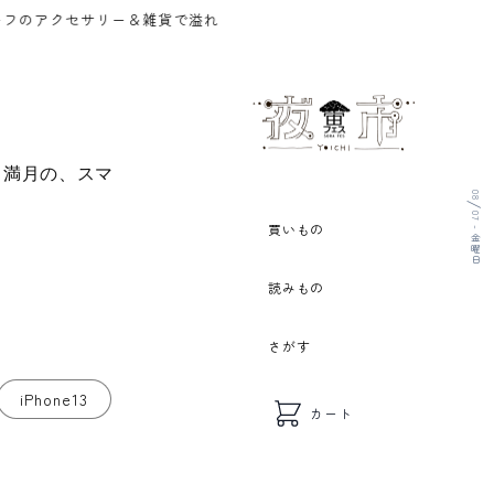
ー＆雑貨で溢れるずっと夜の街。宙フェス（そらフェス）のアクセサリ
と満月の、スマ
08
/
07 - 金曜日
買いもの
読みもの
さがす
iPhone13
カート