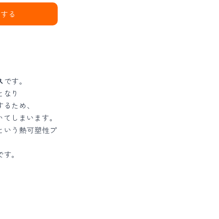
加する
ス
です。
となり
するため、
頂いてしまいます。
という熱可塑性プ
です。