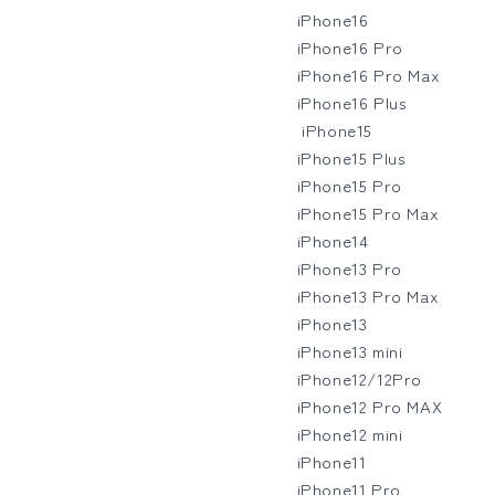
の
の
iPhone16
数
数
iPhone16 Pro
量
量
iPhone16 Pro Max
を
を
iPhone16 Plus
減
増
iPhone15
ら
や
iPhone15 Plus
す
す
iPhone15 Pro
iPhone15 Pro Max
iPhone14
iPhone13 Pro
iPhone13 Pro Max
iPhone13
iPhone13 mini
iPhone12/12Pro
iPhone12 Pro MAX
iPhone12 mini
iPhone11
iPhone11 Pro