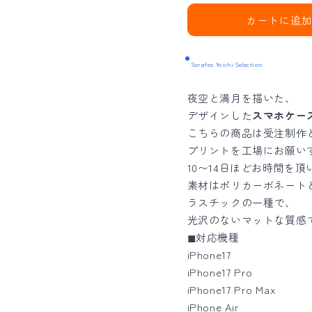
ホ
ホ
カートに追
ケ
ケ
ー
ー
Sorafes Yoichi Selection:
ス】
ス】
夜
夜
夜空と満月を描いた、
空
空
デザインした
スマホケー
と
と
こちらの商品は受注制作
満
満
プリントを工場にお願い
月
月
10〜14日ほどお時間を
の、
の、
素材はポリカーボネート
ス
ス
ラスチックの一種で、
光沢のないマットな質感
マ
マ
◼︎対応機種
ホ
ホ
iPhone17
ケ
ケ
iPhone17 Pro
ー
ー
iPhone17 Pro Max
ス
ス
iPhone Air