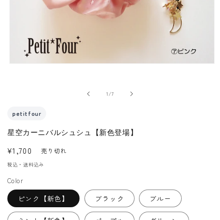
モ
ー
ダ
の
1
/
7
ル
で
petitfour
メ
星空カーニバルシュシュ【新色登場】
デ
ィ
通
¥1,700
売り切れ
ア
常
税込・送料込み
(1)
価
を
Color
格
開
く
ピンク【新色】
ブラック
ブルー