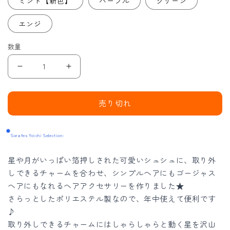
ミント【新色】
パープル
グリーン
エンジ
数量
星
星
空
空
カ
カ
売り切れ
ー
ー
ニ
ニ
Sorafes Yoichi Selection:
バ
バ
ル
ル
星や月がいっぱい箔押しされた可愛いシュシュに、取り外
シ
シ
しできるチャームを合わせ、シンプルヘアにもゴージャス
ュ
ュ
ヘアにもなれるヘアアクセサリーを作りました★
シ
シ
さらっとしたポリエステル製なので、年中使えて便利です
ュ
ュ
♪
【新
【新
取り外しできるチャームにはしゃらしゃらと動く星を沢山