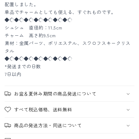
配置しました。
色
色
単品でチャームとしても使える、すぐれものです。
登
登
◆◇◆◇◆◇◆◇◆◇◆◇◆◇
場】
場】
シュシュ 直径約：11.5cm
の
の
チャーム 高さ約9.5cm
数
数
素材：金属パーツ、ポリエステル、スワロフスキークリス
量
量
タル
を
を
◆◇◆◇◆◇◆◇◆◇◆◇◆◇
減
増
*発送までの日数
ら
や
7日以内
す
す
お盆＆夏休み期間の商品発送について
すべて税込価格、送料無料
商品の発送方法・同送について