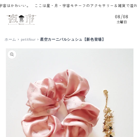
コンテ
はかわいい。 ここは星・月・宇宙モチーフのアクセサリー＆雑貨で溢れる
ンツに
進む
/
08
08
土曜日
ホーム
petitfour
星空カーニバルシュシュ【新色登場】
商品情
報にス
キップ