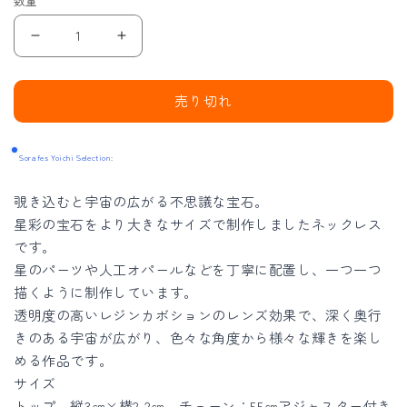
数量
大
大
き
き
な
な
売り切れ
星
星
彩
彩
Sorafes Yoichi Selection:
の
の
宝
宝
覗き込むと宇宙の広がる不思議な宝石。
石
石
星彩の宝石をより大きなサイズで制作しましたネックレス
ネ
ネ
です。
ッ
ッ
星のパーツや人工オパールなどを丁寧に配置し、一つ一つ
ク
ク
描くように制作しています。
レ
レ
透明度の高いレジンカボションのレンズ効果で、深く奥行
きのある宇宙が広がり、色々な角度から様々な輝きを楽し
ス
ス
める作品です。
の
の
サイズ
数
数
トップ 縦3㎝×横2.2㎝ チェーン：55㎝アジャスター付き