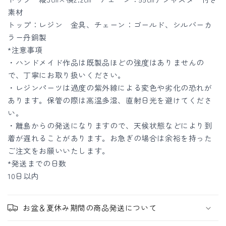
量
量
素材
を
を
トップ：レジン 金具、チェーン：ゴールド、シルバーカ
減
増
ラー丹銅製
ら
や
*注意事項
す
す
・ハンドメイド作品は既製品ほどの強度はありませんの
で、丁寧にお取り扱いください。
・レジンパーツは過度の紫外線による変色や劣化の恐れが
あります。保管の際は高温多湿、直射日光を避けてくださ
い。
・離島からの発送になりますので、天候状態などにより到
着が遅れることがあります。お急ぎの場合は余裕を持った
ご注文をお願いいたします。
*発送までの日数
10日以内
お盆＆夏休み期間の商品発送について