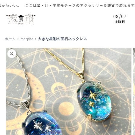
コンテ
いい。 ここは星・月・宇宙モチーフのアクセサリー＆雑貨で溢れるずっと
ンツに
進む
/
08
07
金曜日
ホーム
morpho
大きな星彩の宝石ネックレス
商品情
報にス
キップ