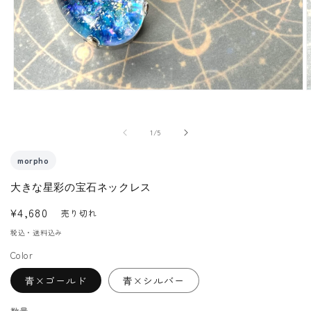
モ
ー
ダ
の
1
/
5
ル
で
morpho
メ
大きな星彩の宝石ネックレス
デ
ィ
通
¥4,680
売り切れ
ア
常
税込・送料込み
(1)
(
価
を
Color
格
開
く
青×ゴールド
青×シルバー