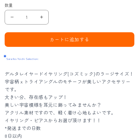
数量
ラ
ラ
ー
ー
ジ
ジ
カートに追加する
デ
デ
ル
ル
Sorafes Yoichi Selection:
タ
タ
レ
レ
デルタレイヤードイヤリング[コズミック]のラージサイズ！
イ
イ
宇宙柄ｘトライアングルのモチーフが美しいアクセサリー
ヤ
ヤ
です。
ー
ー
大きい分、存在感もアップ！
ド
ド
美しい宇宙模様を耳元に飾ってみませんか？
コ
コ
アクリル素材ですので、軽く着け心地もよいです。
イヤリング・ピアスからお選び頂けます！！
ズ
ズ
*発送までの日数
ミ
ミ
8日以内
ッ
ッ