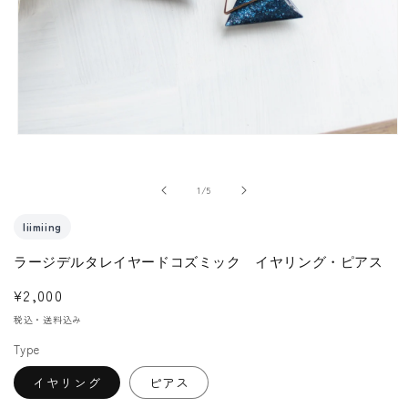
モ
ー
ダ
の
1
/
5
ル
で
liimiing
メ
ラージデルタレイヤードコズミック イヤリング・ピアス
デ
ィ
通
¥2,000
ア
常
税込・送料込み
(1)
価
を
Type
格
開
イヤリング
ピアス
く