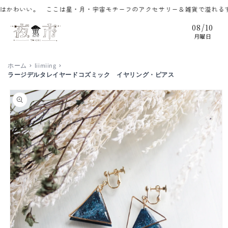
コンテ
わいい。 ここは星・月・宇宙モチーフのアクセサリー＆雑貨で溢れるずっ
ンツに
進む
/
08
10
月曜日
ホーム
liimiing
ラージデルタレイヤードコズミック イヤリング・ピアス
商品情
報にス
キップ