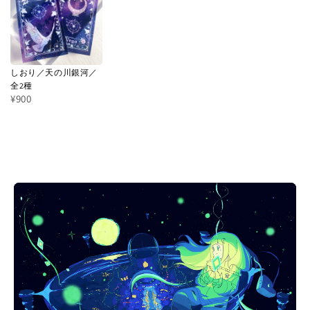
しおり／天の川銀河／
全2種
¥900