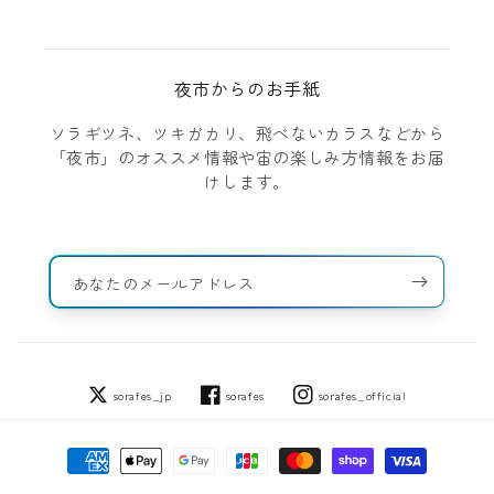
夜市からのお手紙
ソラギツネ、ツキガカリ、飛べないカラスなどから
「夜市」のオススメ情報や宙の楽しみ方情報をお届
けします。
あなたのメールアドレス
sorafes_jp
sorafes
sorafes_official
Twitter
Facebook
Instagram
決
済