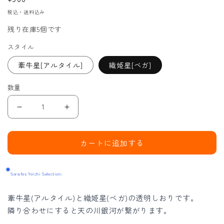
開
常
く
税込・送料込み
価
残り在庫5個です
格
スタイル
牽牛星[アルタイル]
織姫星[ベガ]
数量
し
し
お
お
り
り
カートに追加する
／
／
天
天
Sorafes Yoichi Selection:
の
の
川
川
牽牛星(アルタイル)と織姫星(ベガ)の透明しおりです。
銀
銀
隣り合わせにすると天の川銀河が繋がります。
河
河