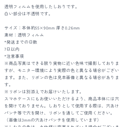
／
／
透明フィルムを使用したしおりです。
全
全
白い部分は不透明です。
2
2
サイズ：本体約55×90mm 厚さ0.26mm
種
種
素材：透明フィルム
の
の
*発送までの日数
数
数
7日以内
量
量
*注意事項
を
を
※商品写真はできる限り実物に近い色味で撮影しておりま
減
増
すが、モニター環境により実際の色と異なる場合がござい
ら
や
ます。また、リボンの色は見本画像と異なる場合がありま
す
す
す。
※リボンは別添えでお届けいたします。
スマホケースにもお使いいただけるよう、商品本体には穴
を開けておりません。しおりとして使用する際は、穴あけ
パンチ等で穴を開け、リボンを通してご使用ください。
（画像は3mmの穴あけパンチを使用しています）
※しおりの角は、丸仕様に変更されている場合がございま