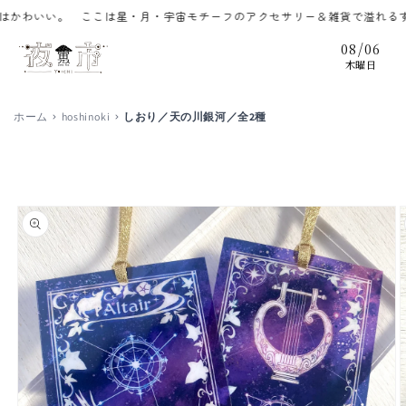
コンテ
わいい。 ここは星・月・宇宙モチーフのアクセサリー＆雑貨で溢れるずっ
ンツに
進む
/
08
06
木曜日
ホーム
hoshinoki
しおり／天の川銀河／全2種
商品情
報にス
キップ