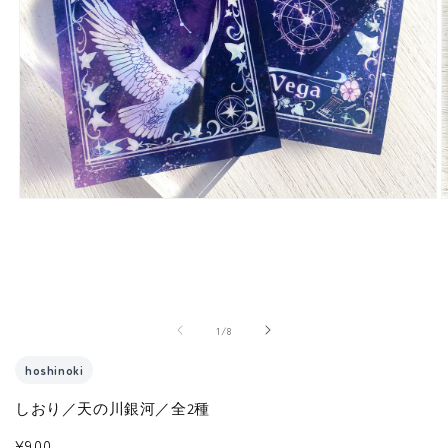
モ
ー
ダ
ル
で
メ
の
1
/
8
デ
ィ
hoshinoki
ア
(1)
(
しおり／天の川銀河／全2種
を
通
¥900