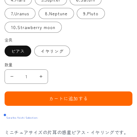
7.Uranus
8.Neptune
9.Pluto
10.Strawberry moon
金具
ピアス
イヤリング
数量
Small
Small
small
small
planet（片
planet（片
カートに追加する
耳）/
耳）/
ピ
ピ
Sorafes Yoichi Selection:
ア
ア
ス
ス
ミニチュアサイズの片耳の惑星ピアス・イヤリングです。