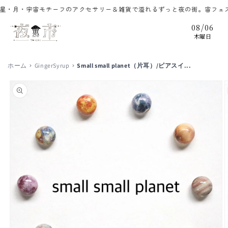
コンテ
月・宇宙モチーフのアクセサリー＆雑貨で溢れるずっと夜の街。宙フェス（
ンツに
進む
/
08
06
木曜日
ホーム
GingerSyrup
Small small planet（片耳）/ピアスイ...
商品情
報にス
キップ