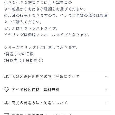
イ
イ
小さな小さな惑星７つに月と冥王星の
ヤ
ヤ
９つ惑星からお好きな種類をお選びください。
リ
リ
※片耳の販売となりますので、ペアでご希望の場合は数量
ン
ン
２でご購入ください。
グ
グ
ピアスはチタンポストタイプ、
イヤリングは樹脂ノンホールタイプとなります
。
の
の
数
数
シリーズで
リング
もご用意しております。
量
量
*発送までの日数
を
を
7日以内
（土日祝除く）
減
増
ら
や
お盆＆夏休み期間の商品発送について
す
す
すべて税込価格、送料無料
商品の発送方法・同送について