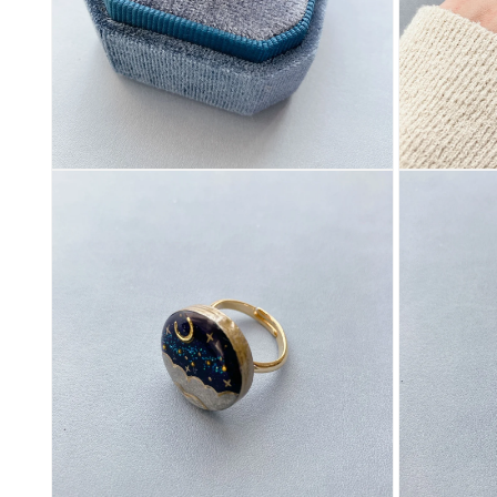
ィ
ア
(1)
を
開
く
モ
モ
ー
ー
ダ
ダ
ル
ル
で
で
メ
メ
デ
デ
ィ
ィ
ア
ア
(2)
(3)
を
を
開
開