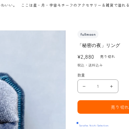
は星・月・宇宙モチーフのアクセサリー＆雑貨で溢れるずっと夜の街。
fullmoon
「秘密の夜」リング
通
¥2,880
売り切れ
常
税込・送料込み
価
数量
格
「秘
「秘
密
密
の
の
売り切
夜」
夜」
リ
リ
Sorafes Yoichi Selection:
ン
ン