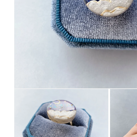
モ
ー
ダ
ル
で
メ
デ