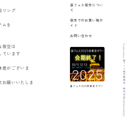
宙フェス夜市につい
粒リング
て
夜市でのお買い物ガ
テムを
イド
お問い合わせ
な夜空は
Produced by 宙フェス実行委員会 - 株式会社KARAKUSADO
しています
体差がございま
文お願いいたしま
宙フェス2025＠東京タワー
)