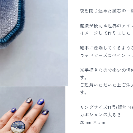
グ
グ
夜を閉じ込めた鉱石の一
の
の
数
数
魔法が使える世界のアイ
量
量
イメージして作りました
を
を
減
増
絵本に登場してくるよう
ら
や
ウッドビーズにペイント
す
す
※手描きなので多少の個
す。
ご理解いただいた上ご注
す。
リングサイズ11号(調節可
カボションの大きさ
20mm × 5mm