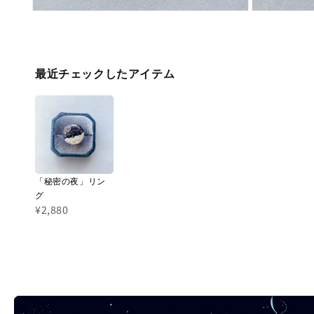
く
く
モ
モ
ー
ー
ダ
ダ
ル
ル
最近チェックしたアイテム
で
で
メ
メ
デ
デ
ィ
ィ
ア
ア
(4)
(5)
「秘密の夜」リン
を
を
グ
開
開
¥2,880
く
く