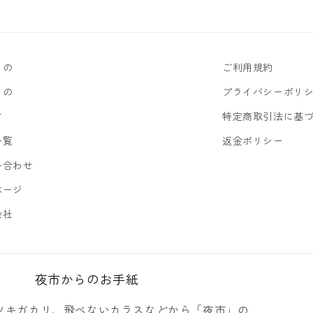
もの
ご利用規約
もの
プライバシーポリ
す
特定商取引法に基
一覧
返金ポリシー
い合わせ
ページ
会社
夜市からのお手紙
ツキガカリ、飛べないカラスなどから「夜市」の