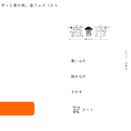
宙フェス（そらフェス）のアクセサリー通販をやっているよ。送料無料
08
/
09 - 日曜日
買いもの
読みもの
さがす
れ
カート