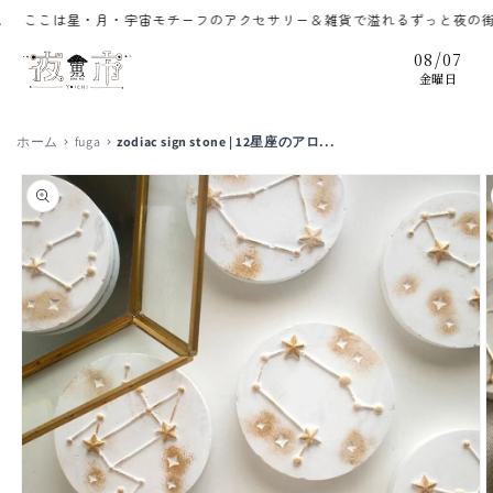
コンテ
こは星・月・宇宙モチーフのアクセサリー＆雑貨で溢れるずっと夜の街。宙
ンツに
進む
/
08
07
金曜日
ホーム
fuga
zodiac sign stone | 12星座のアロ...
商品情
報にス
キップ