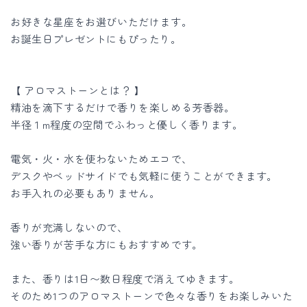
マ
マ
ス
ス
お好きな星座をお選びいただけます。
お誕生日プレゼントにもぴったり。
ト
ト
ー
ー
ン
ン
【 アロマストーンとは？ 】
の
の
精油を滴下するだけで香りを楽しめる芳香器。
数
数
半径１m程度の空間でふわっと優しく香ります。
量
量
を
を
電気・火・水を使わないためエコで、
減
増
デスクやベッドサイドでも気軽に使うことができます。
ら
や
お手入れの必要もありません。
す
す
香りが充満しないので、
強い香りが苦手な方にもおすすめです。
また、香りは1日〜数日程度で消えてゆきます。
そのため1つのアロマストーンで色々な香りをお楽しみいた