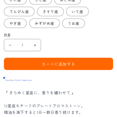
てんびん座
さそり座
いて座
やぎ座
みずがめ座
うお座
数量
zodiac
zodiac
sign
sign
stone
stone
カートに追加する
|
|
12
12
Sorafes Yoichi Selection:
星
星
座
座
『 きらめく星座に、香りを纏わせて 』
の
の
ア
ア
12星座モチーフのプレートアロマストーン。
ロ
ロ
精油を滴下すると1日〜数日香り続けます。