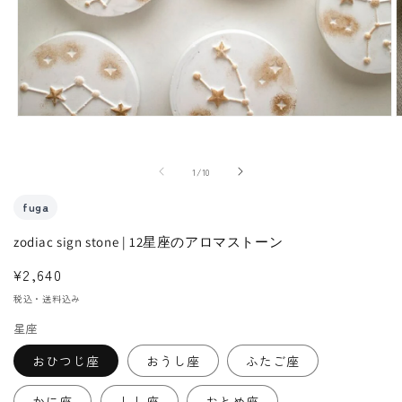
モ
ー
ダ
の
1
/
10
ル
で
fuga
メ
zodiac sign stone | 12星座のアロマストーン
デ
ィ
通
¥2,640
ア
常
税込・送料込み
(1)
(
価
を
星座
格
開
おひつじ座
おうし座
ふたご座
く
かに座
しし座
おとめ座