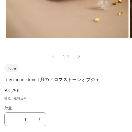
モ
ー
ダ
の
1
/
13
ル
で
fuga
メ
tiny moon stone | 月のアロマストーンオブジェ
デ
ィ
通
¥3,750
ア
常
税込・送料込み
(1)
(
価
を
数量
格
開
く
tiny
tiny
moon
moon