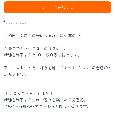
stone
stone
カートに追加する
|
|
月
月
Sorafes Yoichi Selection:
の
の
ア
ア
『幻想的な満月の光に包まれ、深い夢の中へ』
ロ
ロ
マ
マ
石膏でできた小さな月のオブジェ。
ス
ス
精油を滴下すると1日〜数日香り続けます。
ト
ト
ー
ー
アロマストーンと、輝きを増してくれるゴールドの台座の2
点セットです。
ン
ン
オ
オ
ブ
ブ
【 アロマストーンとは？ 】
ジ
ジ
精油を滴下するだけで香りを楽しめる芳香器。
ェ
ェ
半径１m程度の空間でふわっと優しく香ります。
の
の