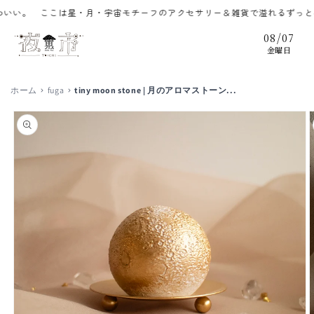
コンテ
。 ここは星・月・宇宙モチーフのアクセサリー＆雑貨で溢れるずっと夜の
ンツに
進む
/
08
07
金曜日
ホーム
fuga
tiny moon stone | 月のアロマストーン...
商品情
報にス
キップ