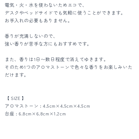
数
数
電気・火・水を使わないためエコで、
量
量
デスクやベッドサイドでも気軽に使うことができます。
を
を
お手入れの必要もありません。
減
増
ら
や
香りが充満しないので、
す
す
強い香りが苦手な方にもおすすめです。
また、香りは1日〜数日程度で消えてゆきます。
そのため1つのアロマストーンで色々な香りをお楽しみいた
だけます。
【 SIZE 】
アロマストーン : 4.5cm×4.5cm×4.5cm
台座 : 6.8cm×6.8cm×1.2cm