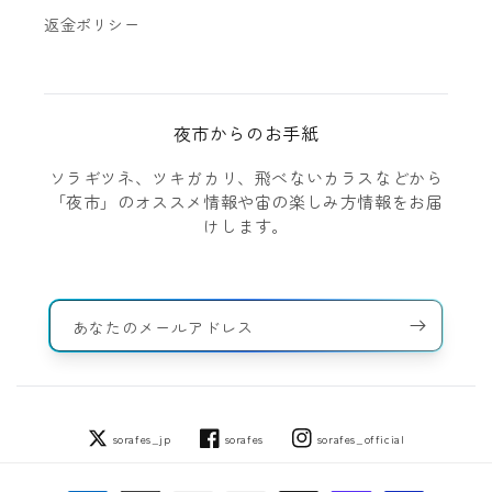
返金ポリシー
夜市からのお手紙
ソラギツネ、ツキガカリ、飛べないカラスなどから
「夜市」のオススメ情報や宙の楽しみ方情報をお届
けします。
あなたのメールアドレス
sorafes_jp
sorafes
sorafes_official
Twitter
Facebook
Instagram
決