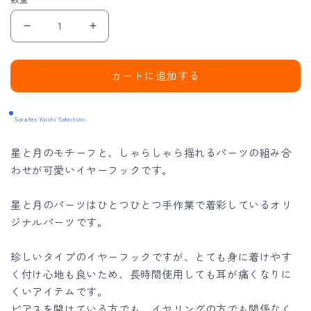
夜
夜
空
空
に
に
カートに追加する
浮
浮
か
か
Sorafes Yoichi Selection:
ぶ
ぶ
星
星
星と月のモチーフと、しゃらしゃら揺れるパーツの組み合
月
月
わせが可愛いイヤーフックです。
イ
イ
ヤ
ヤ
星と月のパーツはひとつひとつ手作業で着彩しているオリ
ー
ー
ジナルパーツです。
フ
フ
珍しいタイプのイヤーフックですが、とても身に着けやす
ッ
ッ
く付け心地も良いため、長時間使用しても耳が痛くなりに
ク
ク
くいアイテムです。
の
の
ピアスを開けている方でも、イヤリングの方でも関係なく