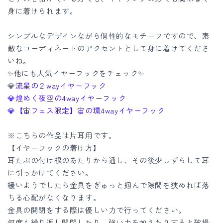
数
数
身に着けられます。
量
量
を
を
シンプルなデザインながら個性的なモチーフですので、素
減
増
敵なコーディネートのアクセントとして身に着けてくださ
ら
や
いね。
す
す
✨他にも人気イヤーフックをチェック✨
💎
流星の２wayイヤーフック
💎
煌めく夜空の4wayイヤーフック
💎
【宙フェス限定】宙の環4wayイヤーフック
※こちらの作品は片耳用です。
【イヤーフックの着け方】
耳たぶの付け根のあたりから通し、その後少しずらして耳
に引っかけてください。
緩いようでしたら金具をぎゅっと掴んで隙間を狭めれば落
ちる心配がなくなります。
金具の開閉をする際は優しい力で行ってください。
何度も繰り返し開閉したり、強い力を加えたりすると破損