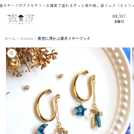
コンテ
チーフのアクセサリー＆雑貨で溢れるずっと夜の街。宙フェス（そらフェス）
ンツに
進む
/
08
07
金曜日
ホーム
erminia
夜空に浮かぶ星月イヤーフック
商品情
報にス
キップ