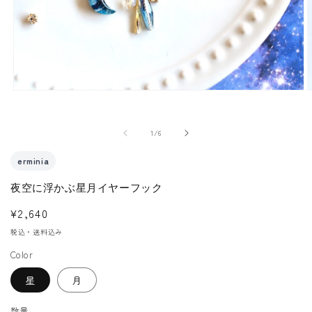
モ
ー
ダ
の
1
/
6
ル
で
erminia
メ
夜空に浮かぶ星月イヤーフック
デ
ィ
通
¥2,640
ア
常
税込・送料込み
(1)
(
価
を
Color
格
開
星
月
く
数量