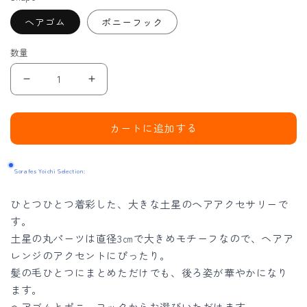
ヘアゴム
ポニーフック
数量
土
土
星
星
の
の
カートに追加する
ヘ
ヘ
ア
ア
Sorafes Yoichi Selection:
ゴ
ゴ
ム
ム
ひとつひとつ着彩した、大きな土星のヘアアクセサリーで
の
の
す。
数
数
土星の丸パーツは直径3㎝で大きめモチーフなので、ヘアア
量
量
レンジのアクセントにぴったり。
を
を
髪の毛ひとつにまとめただけでも、後ろ姿が華やかになり
減
増
ます。
ヘアゴムとポニーフックからお選びいただけます。