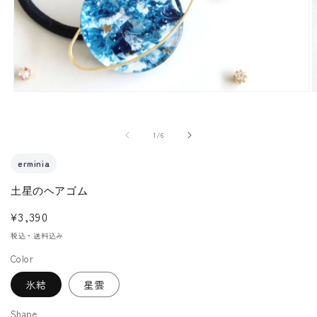
モ
ー
ダ
の
1
/
6
ル
で
erminia
メ
土星のヘアゴム
デ
ィ
通
¥3,390
ア
常
税込・送料込み
(1)
(
価
を
Color
格
開
氷結
星雲
く
Shape