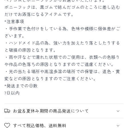
ら
や
ポニーフックは、黒ゴムで結んだゴムのところに差し込む
す
す
だけでお洒落になるアイテムです。
*注意事項
・手作業で色付けをしている為、色味や模様に個体差がご
ざいます。
・ハンドメイド品の為、強い力を加えたり落としたりする
と破損の原因となります。
・雨や汗などで濡れた状態でのご使用は、衣類への色移り
や作品の色落ちの原因となりますのでご遠慮ください。
・光の当たる場所や高温多湿の場所での保管は、退色・黄
変などの原因となりますのでご注意ください。
*発送までの日数
7日以内
お盆＆夏休み期間の商品発送について
すべて税込価格、送料無料