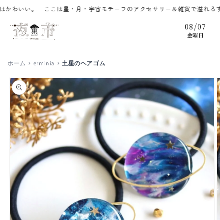
コンテ
わいい。 ここは星・月・宇宙モチーフのアクセサリー＆雑貨で溢れるずっ
ンツに
進む
/
08
07
金曜日
ホーム
erminia
土星のヘアゴム
商品情
報にス
キップ