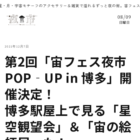
コンテ
クセサリー＆雑貨で溢れるずっと夜の街。宙フェス（そらフェス）のアクセ
ンツに
進む
/
08
09
日曜日
2021年12月7日
第2回「宙フェス夜市
POP‐UP in 博多」開
催決定！
博多駅屋上で見る「星
空観望会」＆「宙の絵