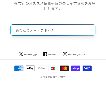
「夜市」のオススメ情報や宙の楽しみ方情報をお届
けします。
あなたのメールアドレス
sorafes_jp
sorafes
sorafes_official
Twitter
Facebook
Instagram
決
済
方
© 2014-2026
宙フェス夜市
法