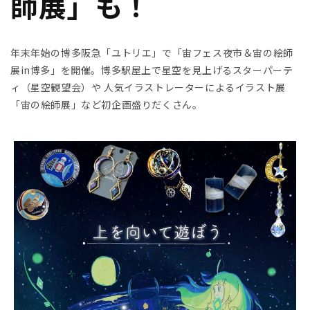
師展」も！
年末年始の博多阪急「ユトリエ」で
「宙フェス夜市＆宙の絵師
展in博多」を開催。
博多駅屋上で星空を見上げるスターパーテ
ィ（星空観望会）や 人気イラストレーターによるイラスト展
「宙の絵師展」など初企画盛り
だくさん。