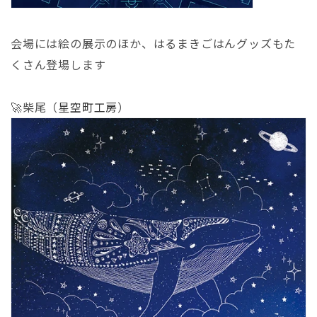
会場には絵の展示のほか、はるまきごはんグッズもた
くさん登場します
🚀柴尾（
星空町工房
）