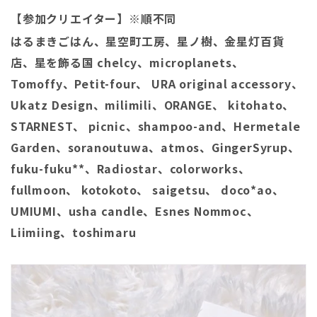
【参加クリエイター】
※順不同
はるまきごはん、星空町工房、星ノ樹、金星灯百貨
店、星を飾る国 chelcy、
microplanets、
Tomoffy、Petit-four、 URA original accessory、
Ukatz Design、
milimili、ORANGE、 kitohato、
STARNEST、 picnic、
shampoo-and、Hermetale
Garden、soranoutuwa
、atmos、GingerSyrup、
fuku-fuku**、
Radiostar、colorworks、
fullmoon、 kotokoto、 saigetsu、
doco
*
ao、
UMIUMI、usha candle、Esnes Nommoc、
Liimiing、toshimaru