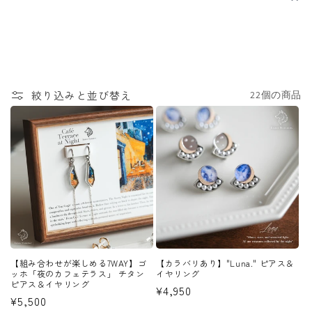
”
絞り込みと並び替え
22個の商品
【組み合わせが楽しめる7WAY】ゴ
【カラバリあり】"Luna." ピアス＆
ッホ「夜のカフェテラス」 チタン
イヤリング
ピアス＆イヤリング
通
¥4,950
通
¥5,500
常