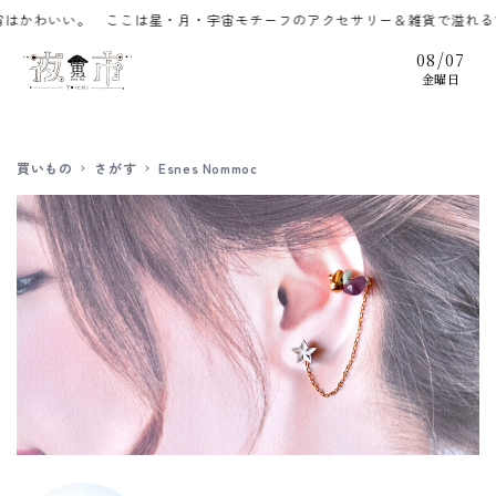
コンテ
いい。 ここは星・月・宇宙モチーフのアクセサリー＆雑貨で溢れるずっと夜
ンツに
進む
/
08
07
金曜日
買いもの
さがす
Esnes Nommoc