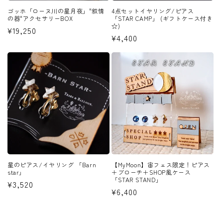
ゴッホ「ローヌ川の星月夜」"叙情
4点セットイヤリング/ピアス
の器"アクセサリーBOX
「STAR CAMP」 (ギフトケース付き
☆)
通
¥19,250
通
¥4,400
常
常
価
価
格
格
星のピアス/イヤリング 「Barn
【MyMoon】宙フェス限定！ピアス
star」
＋ブローチ＋SHOP風ケース
「STAR STAND」
通
¥3,520
通
¥6,400
常
常
価
価
格