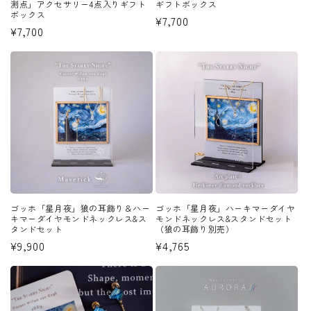
測点」アクセサリー4点入りギフト
ギフトボックス
ボックス
通
¥7,700
通
¥7,700
常
常
価
価
格
格
ゴッホ「星月夜」狼の耳飾り＆ハー
ゴッホ「星月夜」ハーキマーダイヤ
キマーダイヤモンドネックレス&ス
モンドネックレス&スタンドセット
タンドセット
（狼の耳飾り別売）
通
¥9,900
通
¥4,765
常
常
価
価
格
格