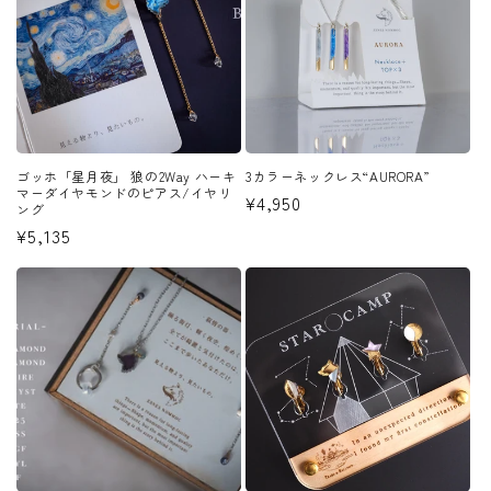
ゴッホ「星月夜」 狼の2Way ハーキ
3カラーネックレス“AURORA”
マーダイヤモンドのピアス/イヤリ
通
¥4,950
ング
常
通
¥5,135
価
常
格
価
格