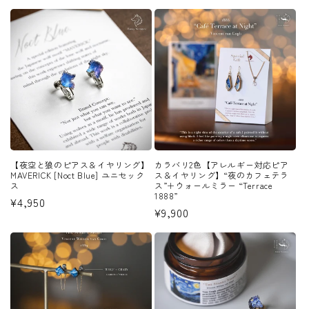
常
価
価
格
格
【夜空と狼のピアス＆イヤリング】
カラバリ2色【アレルギー対応ピア
MAVERICK [Noct Blue] ユニセック
ス＆イヤリング】“夜のカフェテラ
ス
ス”＋ウォールミラー “Terrace
1888”
通
¥4,950
通
¥9,900
常
常
価
価
格
格