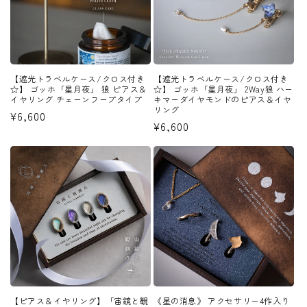
【遮光トラベルケース/クロス付き
【遮光トラベルケース/クロス付き
☆】 ゴッホ「星月夜」 狼 ピアス＆
☆】 ゴッホ「星月夜」 2Way狼 ハー
イヤリング チェーンフープタイプ
キマーダイヤモンドのピアス＆イヤ
リング
通
¥6,600
通
¥6,600
常
常
価
価
格
格
【ピアス＆イヤリング】「宙鏡と観
《星の消息》 アクセサリー4作入り