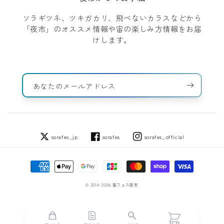
ソラギツネ、ツキガカリ、飛べないカラスなどから
「夜市」のオススメ情報や宙の楽しみ方情報をお届
けします。
あなたのメールアドレス
sorafes_jp
sorafes
sorafes_official
Twitter
Facebook
Instagram
決
済
方
© 2014-2026
宙フェス夜市
法
カ
ー