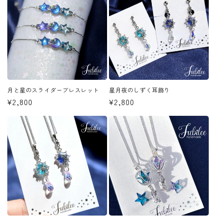
格
格
月と星のスライダーブレスレット
星月夜のしずく耳飾り
通
¥2,800
通
¥2,800
常
常
価
価
格
格