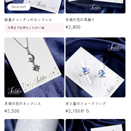
SOLD OUT
惑星キャンディのネックレス
月夜の花の耳飾り
通
¥2,800
入荷までお待ちください🙇
常
価
格
月夜の花のネックレス
月と星のフォークリング
通
¥2,500
通
¥2,100から
常
常
価
価