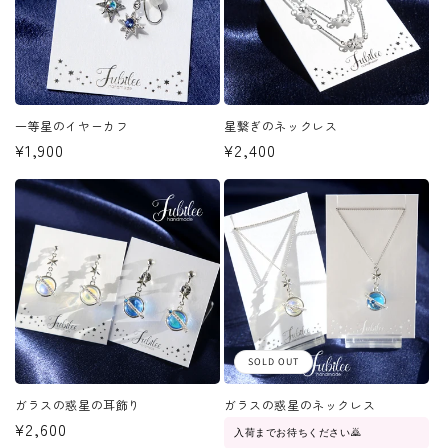
一等星のイヤーカフ
星繋ぎのネックレス
通
¥1,900
通
¥2,400
常
常
価
価
格
格
SOLD OUT
ガラスの惑星の耳飾り
ガラスの惑星のネックレス
通
¥2,600
入荷までお待ちください🙇