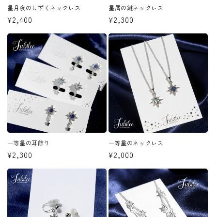
星月夜のしずくネックレス
星屑の鍵ネックレス
通
¥2,400
通
¥2,300
常
常
価
価
格
格
一等星の耳飾り
一等星のネックレス
通
¥2,300
通
¥2,000
常
常
価
価
格
格