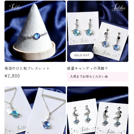
SOLD OUT
夜空のひと粒ブレスレット
惑星キャンディの耳飾り
通
¥2,800
入荷までお待ちください🙇
常
価
格