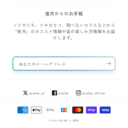
夜市からのお手紙
ソラギツネ、ツキガカリ、飛べないカラスなどから
「夜市」のオススメ情報や宙の楽しみ方情報をお届
けします。
あなたのメールアドレス
sorafes_jp
sorafes
sorafes_official
Twitter
Facebook
Instagram
決
済
方
© 2014-2026
宙フェス夜市
法