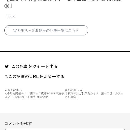
③」
Photo:
宙と生活～読み物～の記事一覧はこちら
この記事をツイートする
この記事のURLをコピーする
← 前の記事へ
次の記事へ →
＼今年も開催🎉／ 「宙フェス夜市POPUP＠渋谷
【夜市マンガ】浮島のミド 第十二話「カフェ
ロフト」5/14(水)～6/3(火)開催決定
月の裏②」
コメントを残す