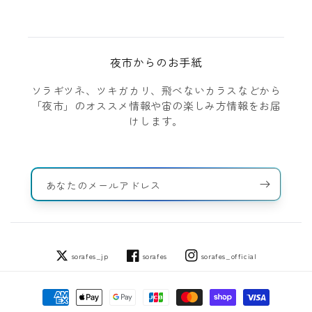
夜市からのお手紙
ソラギツネ、ツキガカリ、飛べないカラスなどから
「夜市」のオススメ情報や宙の楽しみ方情報をお届
けします。
あなたのメールアドレス
sorafes_jp
sorafes
sorafes_official
Twitter
Facebook
Instagram
決
済