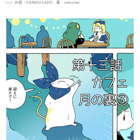
Text:
お話：KARAKUSADO 画：nebulian