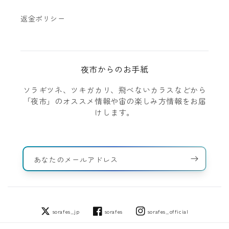
返金ポリシー
夜市からのお手紙
ソラギツネ、ツキガカリ、飛べないカラスなどから
「夜市」のオススメ情報や宙の楽しみ方情報をお届
けします。
あなたのメールアドレス
sorafes_jp
sorafes
sorafes_official
Twitter
Facebook
Instagram