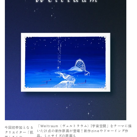
「Weltraum（ヴェルトラウム）|宇宙空間」をテーマに描
今回初参加となる
いた21点の新作原画が登場！新作zineやドローイング作
クリエイター「肌
品、ミニサイズの原画も