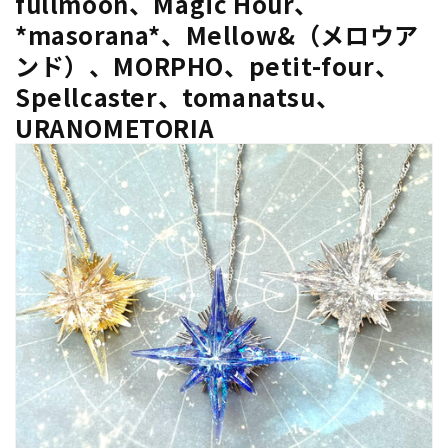
fullmoon、Magic Hour、
*masorana*、Mellow&（メロウア
ンド）、MORPHO、petit-four、
Spellcaster、tomanatsu、
URANOMETORIA