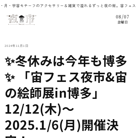
コンテ
セサリー＆雑貨で溢れるずっと夜の街。宙フェス（そらフェス）のアクセサリ
ンツに
進む
/
08
07
金曜日
2024年11月1日
✨冬休みは今年も博多
✨ 「宙フェス夜市&宙
の絵師展in博多」
12/12(木)～
2025.1/6(月)開催決