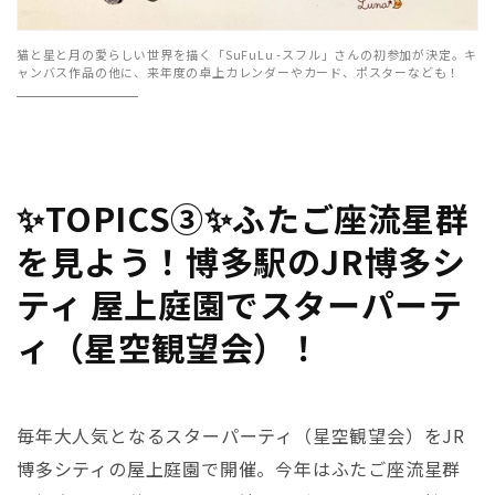
猫と星と月の愛らしい世界を描く
「SuFuLu -スフル」さんの初参加が決定。キ
ャンバス作品の他に、来年度の卓上カレンダーやカード、ポスターなども！
✨TOPICS③✨
ふたご座流星群
を見よう！
博多駅のJR博多シ
ティ 屋上庭園でスターパーテ
ィ（星空観望会）！
毎年大人気となるスターパーティ（星空観望会）をJR
博多シティの屋上庭園で開催。今年は
ふたご座流星群