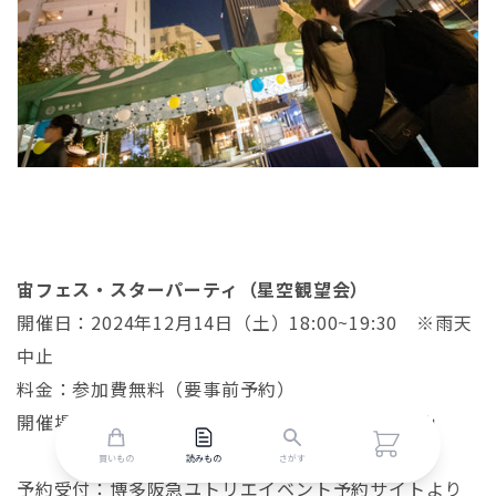
宙フェス・スターパーティ（星空観望会）
開催日：2024年12月14日（土）18:00~19:30 ※雨天
中止
料金：参加費無料（要事前予約）
開催場所：
JR
博多シティ屋上「つばめの杜ひろば」
カ
ー
買いもの
読みもの
さがす
ト
予約受付：博多阪急ユトリエイベント予約サイトより