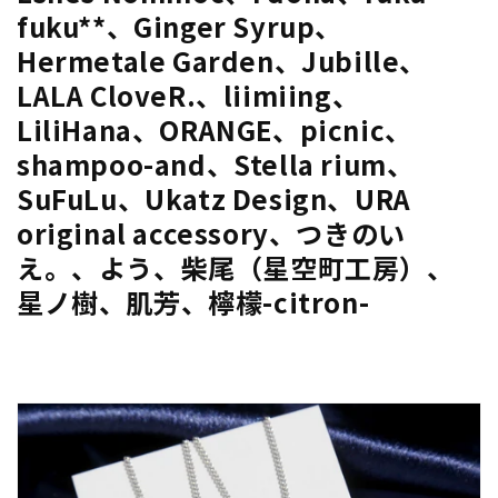
fuku**、Ginger Syrup、
Hermetale Garden、Jubille、
LALA CloveR.、liimiing、
LiliHana、ORANGE、picnic、
shampoo-and、Stella rium、
SuFuLu、Ukatz Design、URA
original accessory、つきのい
え。、よう、柴尾（星空町工房）、
星ノ樹、肌芳、檸檬-citron-