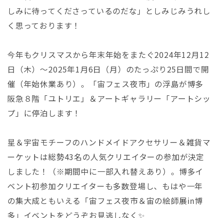
しみに待ってくださっているのだな」としみじみうれし
く思っております！
今年もクリスマスから年末年始をまたぐ
2024年12月12
日（木）～2025年1月6日（月）のたっぷり25日間で開
催（年始休業あり）。
「宙フェス夜市」の浮島が博多
阪急８階「ユトリエ」＆アートギャラリー「アートシッ
プ」に停泊します！
星＆宇宙モチーフのハンドメイドアクセサリー＆雑貨マ
ーケットは総勢43
名の人気クリエイターの参加が決定
しました！
（※期間中に一部入れ替えあり）。
博多イ
ベント初参加クリエイターも多数登場し、もはや一年
の集大成ともいえる「宙フェス夜市＆宙の絵師展in博
多」イベントをどうぞお見逃しなく✨